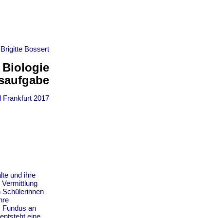
 Brigitte Bossert
 Biologie
gsaufgabe
d Frankfurt 2017
lte und ihre
 Vermittlung
n Schülerinnen
hre
em Fundus an
entsteht eine